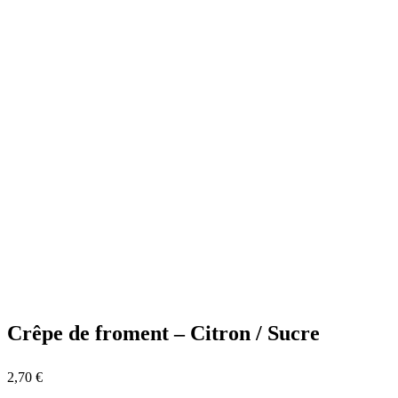
Crêpe de froment – Citron / Sucre
2,70
€