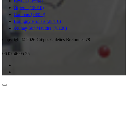
Beynes (78650)
Orgerus (78910)
Gambais (78950)
Boutigny-Prouais (28410)
Aulnay-Sur-Mauldre (78126)
Copyright © 2026 Crêpes Galettes Bretonnes 78
06 07 46 05 25