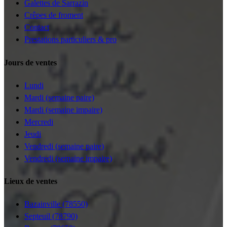
Galettes de Sarrazin
Crêpes de froment
Contact
Prestations particuliers & pro
Jours de ventes
Lundi
Mardi (semaine paire)
Mardi (semaine impaire)
Mercredi
Jeudi
Vendredi (semaine paire)
Vendredi (semaine impaire)
Lieux de ventes
Bazainville (78550)
Septeuil (78790)